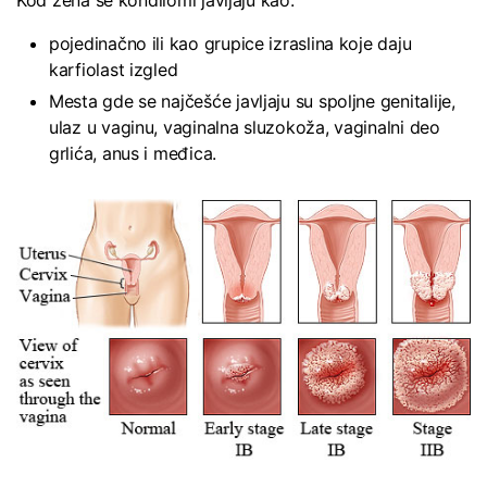
Kod žena se kondilomi javljaju kao:
pojedinačno ili kao grupice izraslina koje daju
karfiolast izgled
Mesta gde se najčešće javljaju su spoljne genitalije,
ulaz u vaginu, vaginalna sluzokoža, vaginalni deo
grlića, anus i međica.