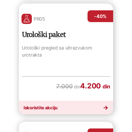
-40
%
PR05
Urološki paket
Urološki pregled sa ultrazvukom
urotrakta
4.200
7.000
din
din
Iskoristite akciju