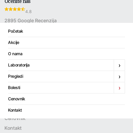
Ocenite nas
4.8
2895 Google Recenzija
Početak
Akcije
Linkovi
O nama
Početak
›
Laboratorija
Akcije
›
Pregledi
O nama
›
Bolesti
Laboratorija
Pregledi
Cenovnik
Bolesti
Kontakt
Cenovnik
Kontakt