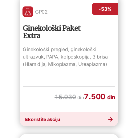
-53
%
GP02
Ginekološki Paket
Extra
Ginekološki pregled, ginekološki
ultrazvuk, PAPA, kolposkopija, 3 brisa
(Hlamidija, Mikoplazma, Ureaplazma)
7.500
15.930
din
din
Iskoristite akciju