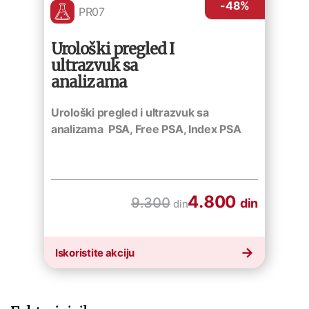
-48
%
PR07
Urološki pregled I
ultrazvuk sa
analizama
Urološki pregled i ultrazvuk sa
analizama PSA, Free PSA, Index PSA
4.800
9.300
din
din
Iskoristite akciju