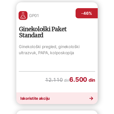
-46
%
GP01
Ginekološki Paket
Standard
Ginekološki pregled, ginekološki
ultrazvuk, PAPA, kolposkopija
6.500
12.110
din
din
Iskoristite akciju