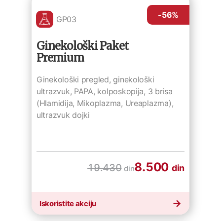
-56
%
GP03
Ginekološki Paket
Premium
Ginekološki pregled, ginekološki
ultrazvuk, PAPA, kolposkopija, 3 brisa
(Hlamidija, Mikoplazma, Ureaplazma),
ultrazvuk dojki
8.500
19.430
din
din
Iskoristite akciju