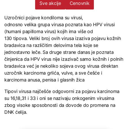
Sve akcije
Cenovnik
Uzročnici pojave kondiloma su virusi,
odnosno velika grupa virusa poznata kao HPV virusi
(humani papilloma virus) kojih ima više od
130 tipova. Veliki broj ovih virusa izaziva pojavu kožnih
bradavica na različitim delovima tela koje se
jednostavno leče. Sa druge strane danas je poznata
činjenica da HPV virus nije izazivač samo kožnih i polnih
bradavica već je nekoliko sojeva ovog virusa direktan
uzročnik karcinoma grlića, vulve, a sve češće i
karcinoma anusa, penisa i glasnih žica
Tipovi virusa najčešće odgovorni za pojavu karcinoma
su 16,18,31 i 33 i oni se nazivaju onkogenim virusima
zbog visoke sposobnosti da dovode do promena na
DNK ćelija.